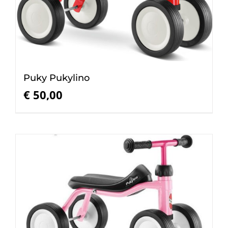
Puky Pukylino
€
50,00