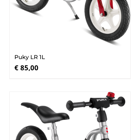
Puky LR 1L
€
85,00