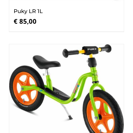
Puky LR 1L
€
85,00