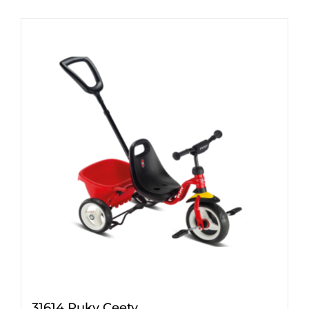
31614 Puky Ceety