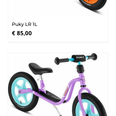
Puky LR 1L
€
85,00