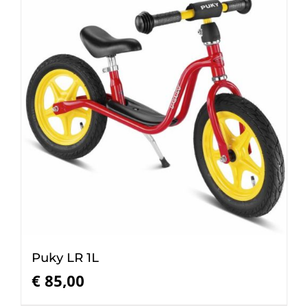
Puky LR 1L
€
85,00