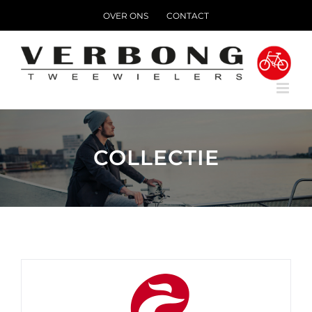
Ga
OVER ONS
CONTACT
naar
inhoud
COLLECTIE