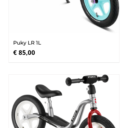
Puky LR 1L
€
85,00