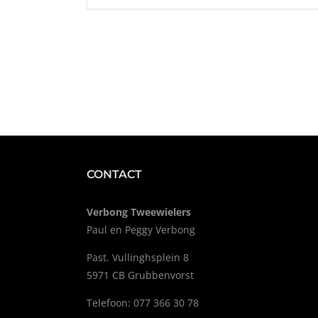
CONTACT
Verbong Tweewielers
Paul en Peggy Verbong
Past. Vullinghsplein 8
5971 CB Grubbenvorst
Telefoon: 077 366 30 78