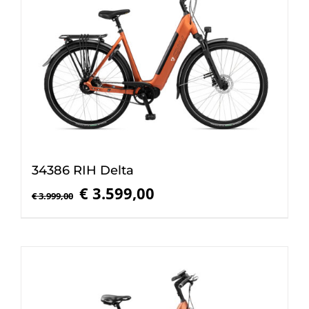
34386 RIH Delta
Oorspronkelijke
Huidige
€
3.599,00
€
3.999,00
prijs
prijs
was:
is:
€ 3.999,00.
€ 3.599,00.