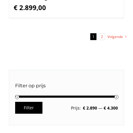
€
2.899,00
1
2
Volgende
Filter op prijs
Filter
Prijs:
€ 2.890
—
€ 4.300
Min.
Max.
prijs
prijs