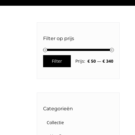
Filter op prijs
Filter
Prijs:
€ 50
—
€ 340
Min.
Max.
prijs
prijs
Categorieën
Collectie