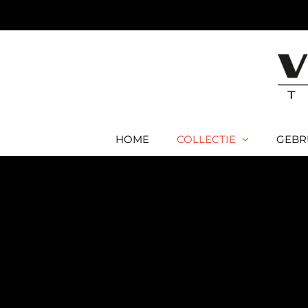
Ga
naar
inhoud
HOME
COLLECTIE
GEBR