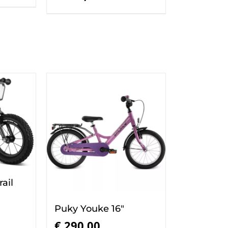
ail
Puky Youke 16″
jke
Huidige
prijs
€
290,00