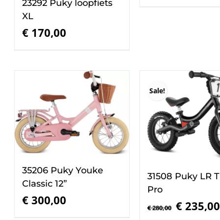
23292 Puky loopfiets
XL
€
170,00
Sale!
35206 Puky Youke
31508 Puky LR Tr
Classic 12”
Pro
€
300,00
Oorspronkeli
€
235,00
€
280,00
prijs