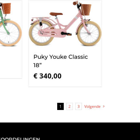
Puky Youke Classic
18”
€
340,00
1
2
3
Volgende
EOORDELINGEN