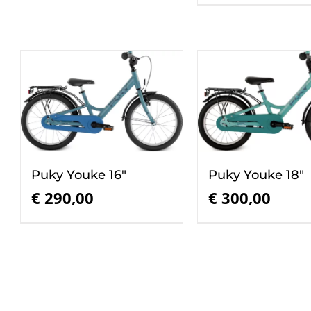
was:
€ 280,00.
Puky Youke 18″
Puky Youke 16″
€
300,00
€
290,00