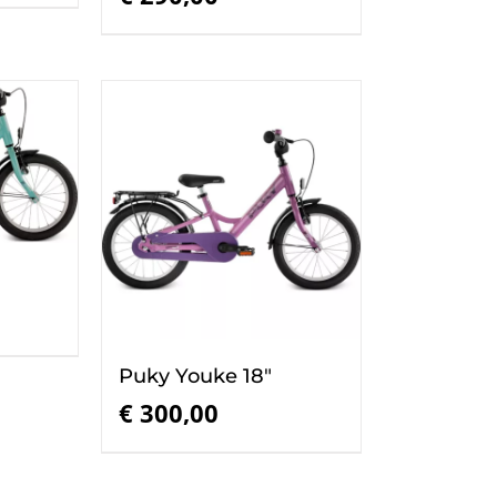
is:
€ 235,00.
Puky Youke 18″
€
300,00