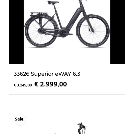
33626 Superior eWAY 6.3
Oorspronkelijke
Huidige
€
2.999,00
€
3.249,00
prijs
prijs
was:
is:
€ 3.249,00.
€ 2.999,00.
Sale!