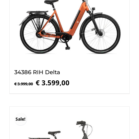
34386 RIH Delta
Oorspronkelijke
Huidige
€
3.599,00
€
3.999,00
prijs
prijs
was:
is:
€ 3.999,00.
€ 3.599,00.
Sale!