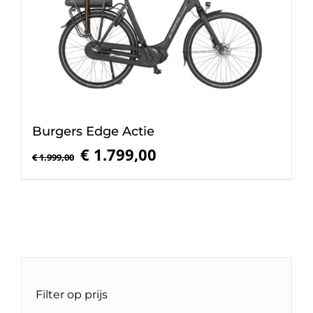
Burgers Edge Actie
Oorspronkelijke
Huidige
€
1.799,00
€
1.999,00
prijs
prijs
was:
is:
€ 1.999,00.
€ 1.799,00.
Filter op prijs