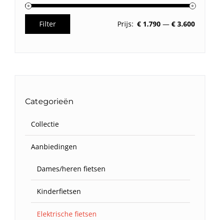
Filter
Prijs:
€ 1.790
—
€ 3.600
Min.
Max.
prijs
prijs
Categorieën
Collectie
Aanbiedingen
Dames/heren fietsen
Kinderfietsen
Elektrische fietsen