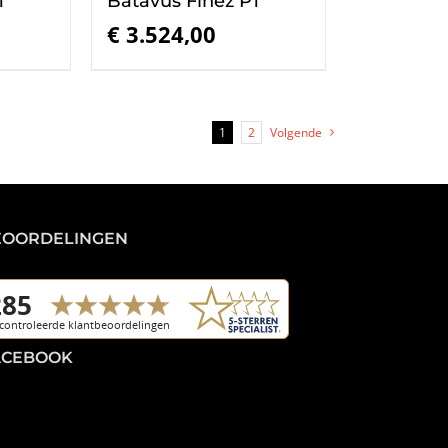
T
Batavus Finez PT
€
3.524,00
1
2
Volgende
EOORDELINGEN
ACEBOOK