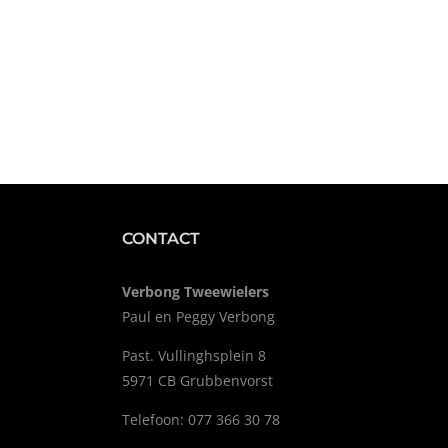
CONTACT
Verbong Tweewielers
Paul en Peggy Verbong
Past. Vullinghsplein 8
5971 CB Grubbenvorst
Telefoon: 077 366 30 78