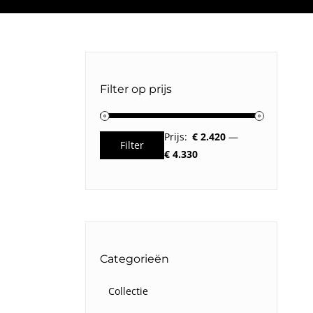
Filter op prijs
Prijs:
€ 2.420
—
Filter
Min.
Max.
€ 4.330
prijs
prijs
Categorieën
Collectie