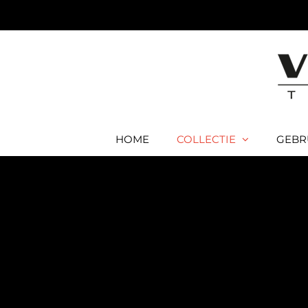
Ga
naar
inhoud
HOME
COLLECTIE
GEBR