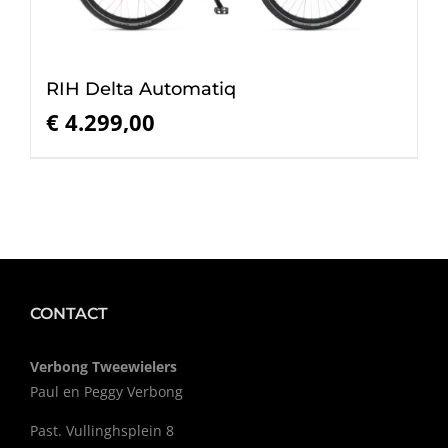
RIH Delta Automatiq
€
4.299,00
CONTACT
Verbong Tweewielers
Paul en Peggy Verbong
Past. Vullinghsplein 8