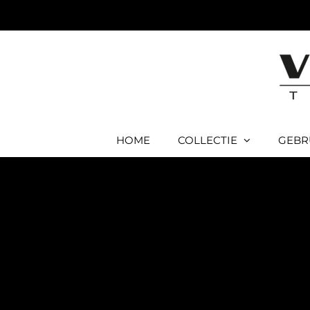
Ga
naar
inhoud
HOME
COLLECTIE
GEBR