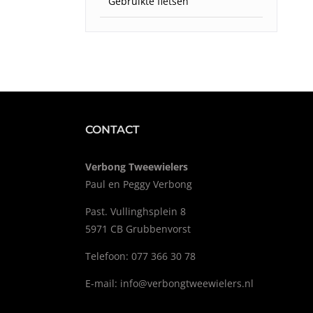
Gebruikte fietsen
CONTACT
Verbong Tweewielers
Paul en Peggy Verbong
Past. Vullinghsplein 8
5971 CB Grubbenvorst
Telefoon: 077 366 30 78
E-mail:
info@verbongtweewielers.nl