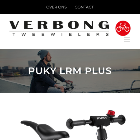
Ga
OVER ONS
CONTACT
naar
inhoud
PUKY LRM PLUS