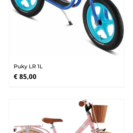
Puky LR 1L
€
85,00