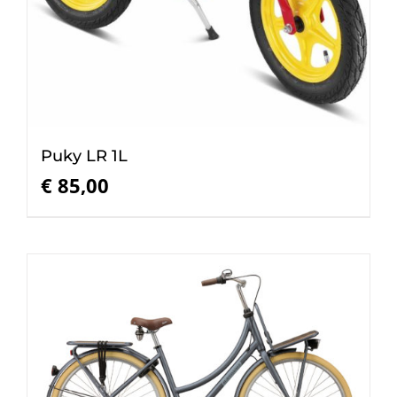
Puky LR 1L
€
85,00