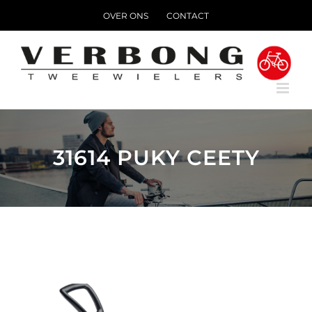
Ga
OVER ONS
CONTACT
naar
inhoud
31614 PUKY CEETY