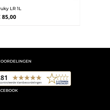
uky LR 1L
€
85,00
EOORDELINGEN
ACEBOOK