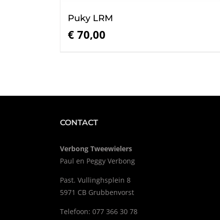
Puky LRM
€
70,00
CONTACT
Verbong Tweewielers
Paul en Peggy Verbong
Past. Vullinghsplein 8
5971 CB Grubbenvorst
Telefoon: 077 366 30 78