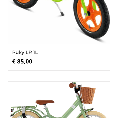
Puky LR 1L
€
85,00