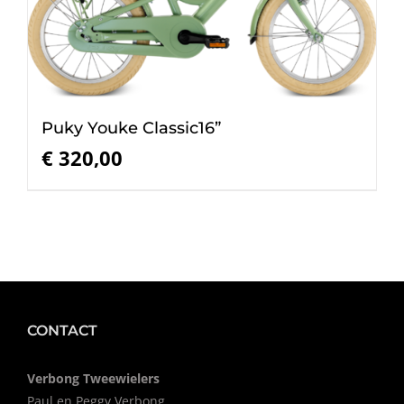
Puky Youke Classic16”
€
320,00
CONTACT
Verbong Tweewielers
Paul en Peggy Verbong