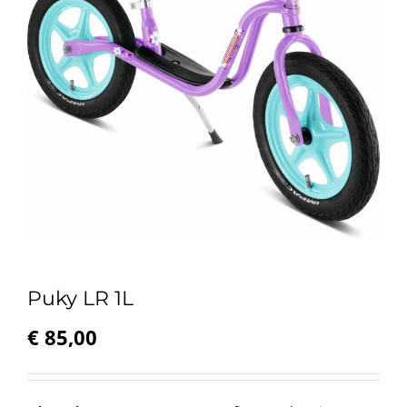
Puky LR 1L
€
85,00