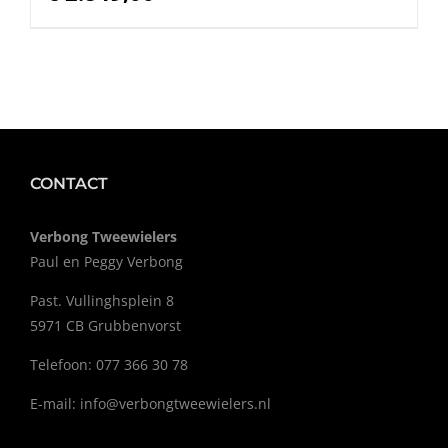
CONTACT
Verbong Tweewielers
Paul en Peggy Verbong
Past. Vullinghsplein 8
5971 CB Grubbenvorst
Telefoon: 077 366 30 78
E-mail:
info@verbongtweewielers.nl