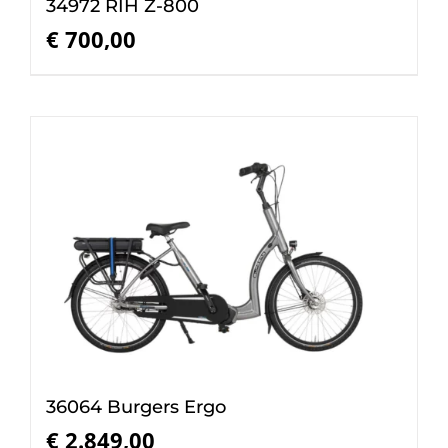
34972 RIH Z-800
€
700,00
36064 Burgers Ergo
€
2.849,00