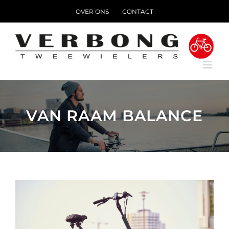
Ga
OVER ONS
CONTACT
naar
inhoud
VAN RAAM BALANCE