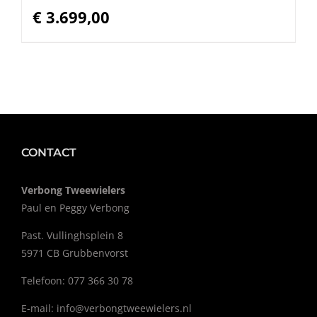
€
3.699,00
CONTACT
Verbong Tweewielers
Paul en Peggy Verbong
Past. Vullinghsplein 8
5971 CB Grubbenvorst
Telefoon: 077 366 30 78
E-mail:
info@verbongtweewielers.nl