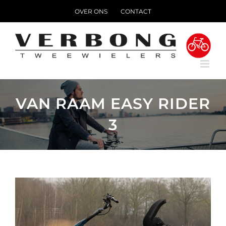
Ga
OVER ONS
CONTACT
naar
inhoud
VAN RAAM EASY RIDER
3