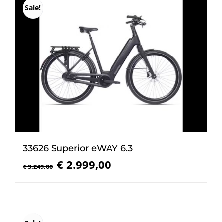
Sale!
33626 Superior eWAY 6.3
Oorspronkelijke
Huidige
€
2.999,00
€
3.249,00
prijs
prijs
was:
is:
€ 3.249,00.
€ 2.999,00.