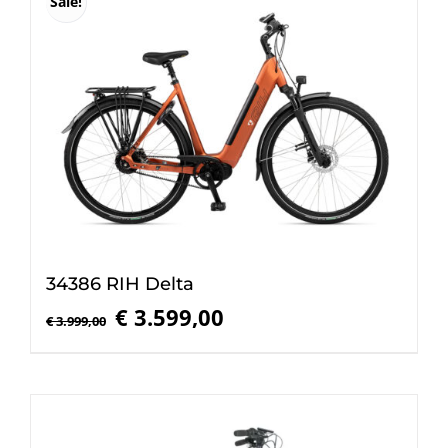
Sale!
34386 RIH Delta
Oorspronkelijke
Huidige
€
3.599,00
€
3.999,00
prijs
prijs
was:
is:
€ 3.999,00.
€ 3.599,00.