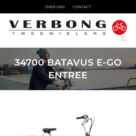
Ga
OVER ONS
CONTACT
naar
inhoud
34700 BATAVUS E-GO
ENTREE