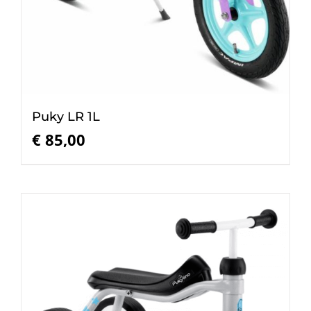
Puky LR 1L
€
85,00