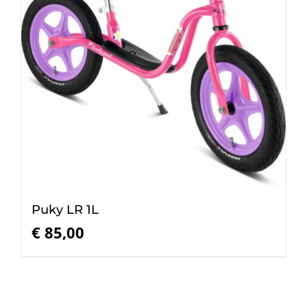
Puky LR 1L
€
85,00