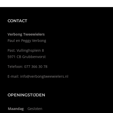
CONTACT
Verbong Tweewielers
Paul en Peggy Verbong
Past. Vullinghsplein 8
5971 CB Grubbenvorst
Telefoon: 077 366 30 78
E-mail:
info@verbongtweewielers.nl
OPENINGSTIJDEN
Maandag
Gesloten