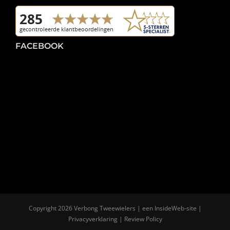
FACEBOOK
Copyright
2026 Verbong Tweewielers | een
InsideWeb
-site |
Privacyverklaring
|
Review Policy