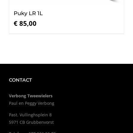
Puky LR 1L
€
85,00
CONTACT
Verbong Tweewielers
Paul en Peggy Verbong
Past. Vullinghsplein 8
5971 CB Grubbenvorst