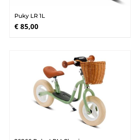
Puky LR 1L
€
85,00