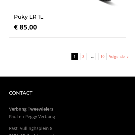
Puky LR 1L
€
85,00
1
2
…
10
Volgende
CONTACT
Verbong Tweewielers
Paul en Peggy Verbong
Past. Vullinghsplein 8