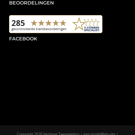
BEOORDELINGEN
FACEBOOK
Copyright
2026 Verbong Tweewielers | een
InsideWeb
-site |