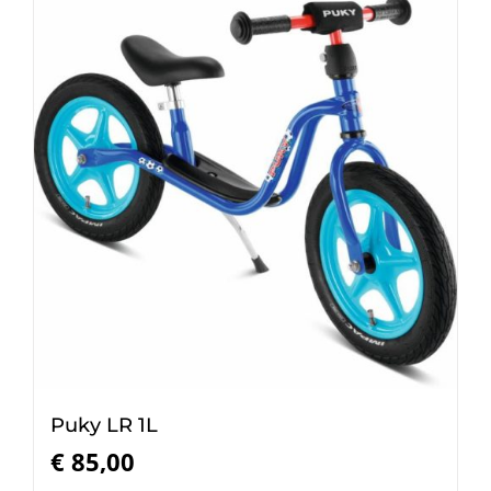
Puky LR 1L
€
85,00