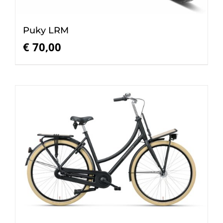
Puky LRM
€
70,00