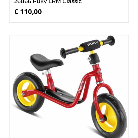
26866 Puky LRM Classic
€
110,00