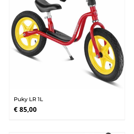
Puky LR 1L
€
85,00