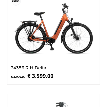
Sale!
34386 RIH Delta
Oorspronkelijke
Huidige
€
3.599,00
€
3.999,00
prijs
prijs
was:
is:
€ 3.999,00.
€ 3.599,00.