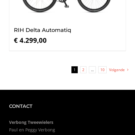
RIH Delta Automatiq
€
4.299,00
1
2
…
10
Volgende
CONTACT
Verbong Tweewielers
Paul en Peggy Verbong