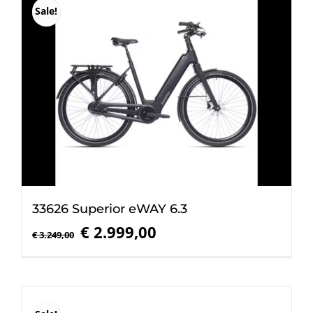
Sale!
33626 Superior eWAY 6.3
Oorspronkelijke
Huidige
€
2.999,00
€
3.249,00
prijs
prijs
was:
is:
€ 3.249,00.
€ 2.999,00.