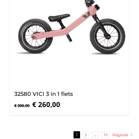
32580 VICI 3 in 1 fiets
Oorspronkelijke
Huidige
€
260,00
€
300,00
prijs
prijs
was:
is:
€ 300,00.
€ 260,00.
1
2
…
10
Volgende