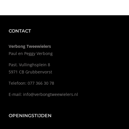
CONTACT
Verbong Tweewielers
Paul en Peggy Verbong
Past. Vullinghsplein 8
5971 CB Grubbenvorst
Telefoon: 077 366 30 78
E-mail:
info@verbongtweewielers.nl
OPENINGSTIJDEN