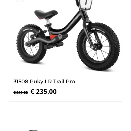
31508 Puky LR Trail Pro
Oorspronkelijke
Huidige
€
235,00
€
280,00
prijs
prijs
was:
is:
€ 280,00.
€ 235,00.