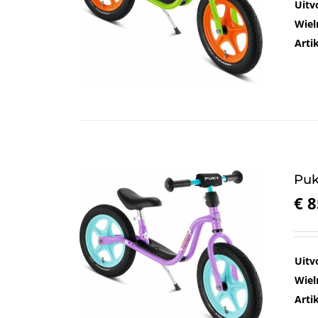
Uitv
Wiel
Art
Puk
€
8
Uitv
Wiel
Art