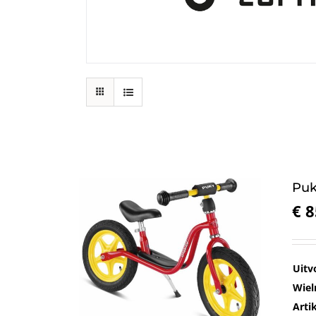
Puk
€
8
Uitv
Wiel
Art