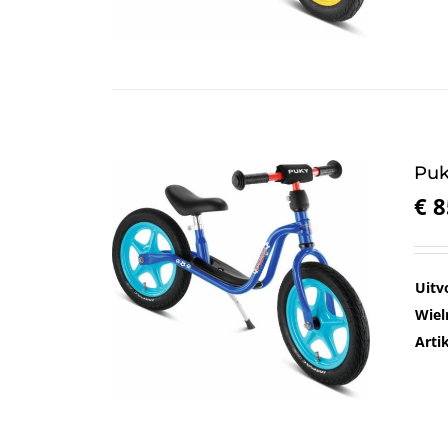
Puk
€
8
Uitv
Wiel
Art