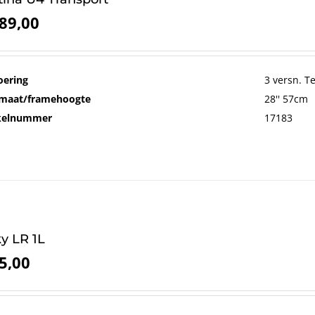
89,00
oering
3 versn. 
maat/framehoogte
28'' 57cm
ikelnummer
17183
y LR 1L
5,00