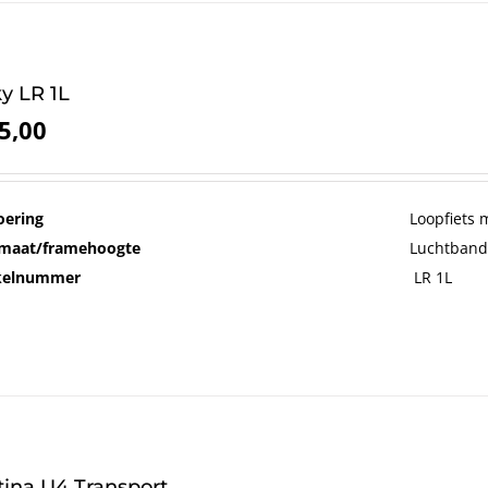
y LR 1L
5,00
oering
Loopfiets 
maat/framehoogte
Luchtband
ikelnummer
LR 1L
tina U4 Transport