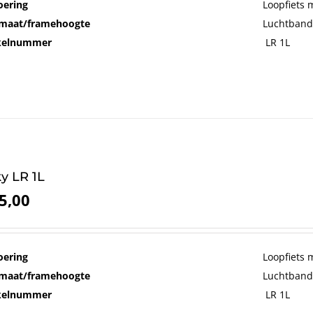
oering
Loopfiets 
maat/framehoogte
Luchtband
ikelnummer
LR 1L
y LR 1L
5,00
oering
Loopfiets 
maat/framehoogte
Luchtband
ikelnummer
LR 1L