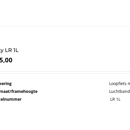
y LR 1L
5,00
oering
Loopfiets 
maat/framehoogte
Luchtband
ikelnummer
LR 1L