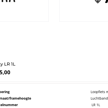
y LR 1L
5,00
oering
Loopfiets 
maat/framehoogte
Luchtband
ikelnummer
LR 1L