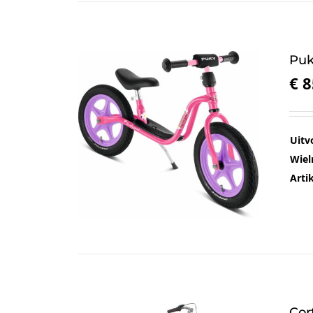
Puk
€
8
Uitv
Wiel
Art
Cor