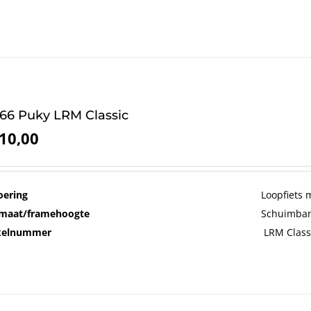
66 Puky LRM Classic
10,00
oering
Loopfiets 
maat/framehoogte
Schuimban
ikelnummer
LRM Class