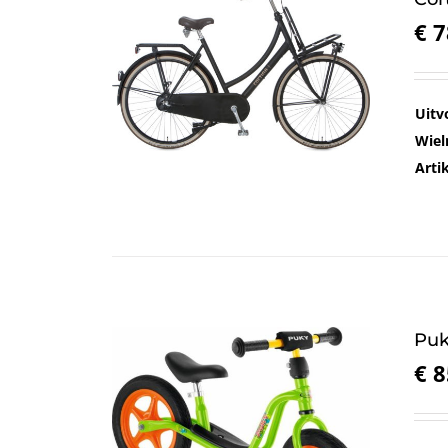
€
7
Uitv
Wiel
Art
Puk
€
8