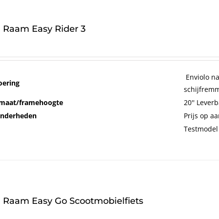
 Raam Easy Rider 3
Enviolo na
oering
schijfrem
maat/framehoogte
20'' Lever
onderheden
Prijs op a
Testmodel
 Raam Easy Go Scootmobielfiets