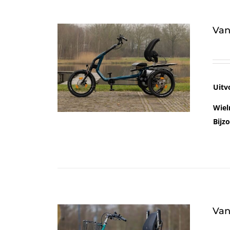
Van
Uitv
Wiel
Bijz
Van