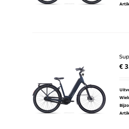
Art
Sup
€
3
Uitv
Wiel
Bijz
Art