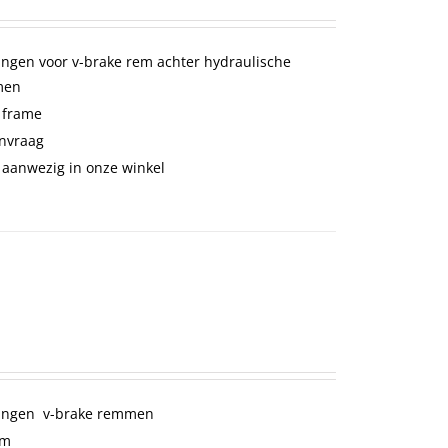
ingen voor v-brake rem achter hydraulische
men
 frame
anvraag
 aanwezig in onze winkel
lingen v-brake remmen
cm