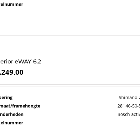
ikelnummer
erior eWAY 6.2
.249,00
oering
Shimano 7
maat/framehoogte
28'' 46-50
onderheden
Bosch acti
ikelnummer