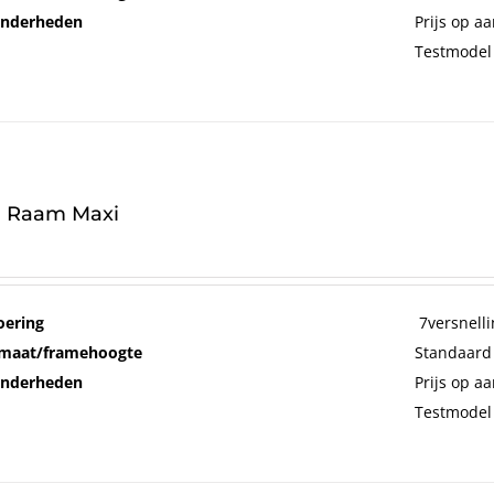
onderheden
Prijs op a
Testmodel
 Raam Maxi
oering
7versnelli
maat/framehoogte
Standaard
onderheden
Prijs op a
Testmodel