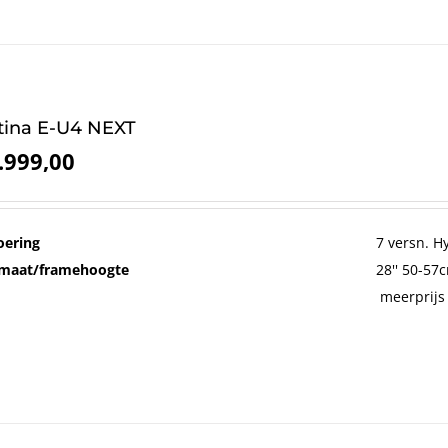
tina E-U4 NEXT
.999,00
oering
7 versn. 
maat/framehoogte
28'' 50-57
meerprijs