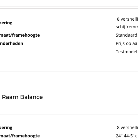
8 versnell
oering
schijfrem
maat/framehoogte
Standaard
onderheden
Prijs op a
Testmodel
 Raam Balance
oering
8 versnel
maat/framehoogte
24'' 44-51