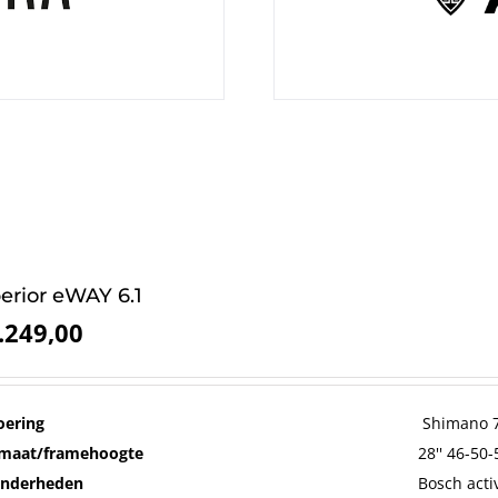
erior eWAY 6.1
.249,00
oering
Shimano 7
maat/framehoogte
28'' 46-50
onderheden
Bosch acti