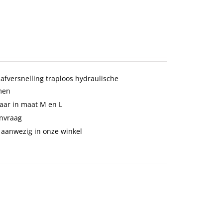
afversnelling traploos hydraulische
men
baar in maat M en L
anvraag
 aanwezig in onze winkel