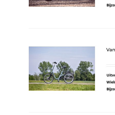
Bijz
Van
Uitv
Wiel
Bijz