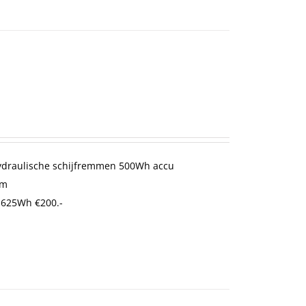
Hydraulische schijfremmen 500Wh accu
cm
 625Wh €200.-