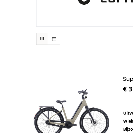
Sup
€
3
Uitv
Wiel
Bijz