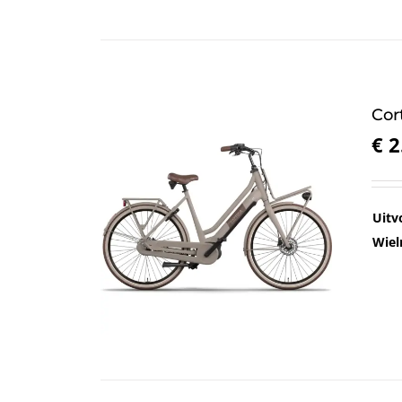
Cor
€
2
Uitv
Wiel