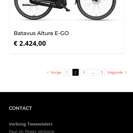
Batavus Altura E-GO
€
2.424,00
Vorige
1
2
3
…
5
Volgende
CONTACT
Verbong Tweewielers
Paul en Peggy Verbong