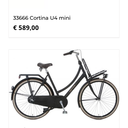
33666 Cortina U4 mini
€
589,00