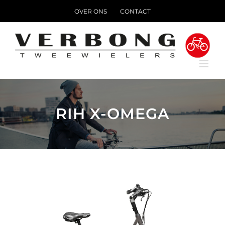
Ga
OVER ONS
CONTACT
naar
inhoud
RIH X-OMEGA