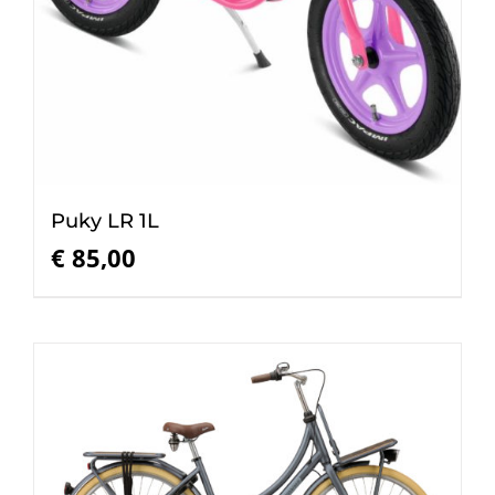
Puky LR 1L
€
85,00