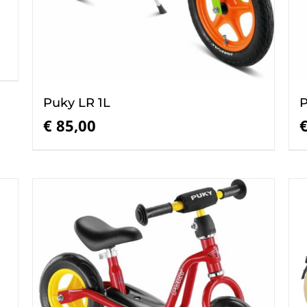
Puky LR 1L
P
€
85,00