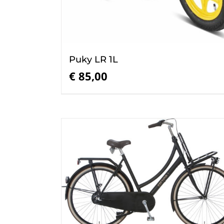
Puky LR 1L
€
85,00