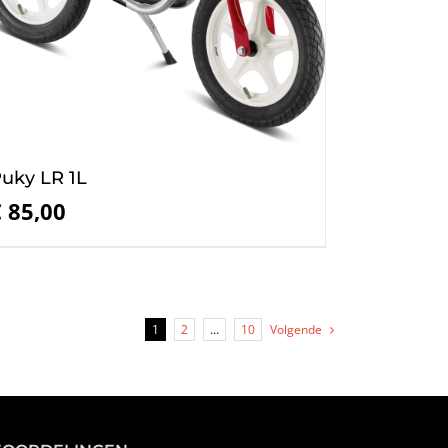
uky LR 1L
€
85,00
1
2
…
10
Volgende