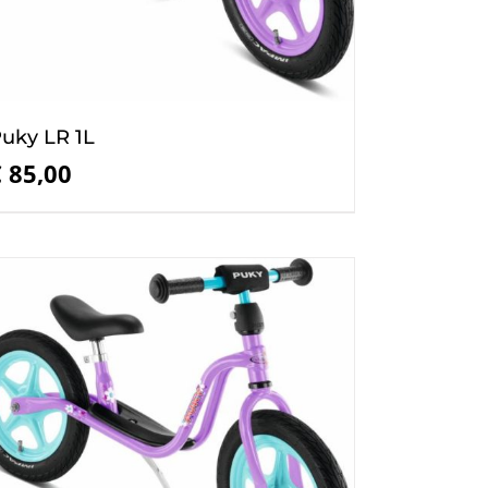
uky LR 1L
€
85,00