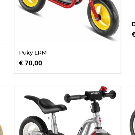
B
Puky LRM
€
70,00