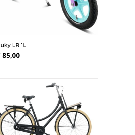
uky LR 1L
€
85,00