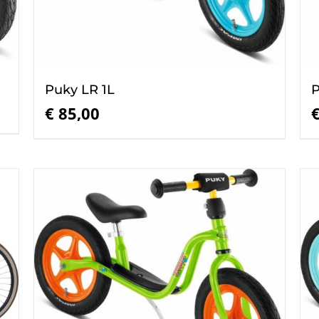
Puky LR 1L
P
€
85,00