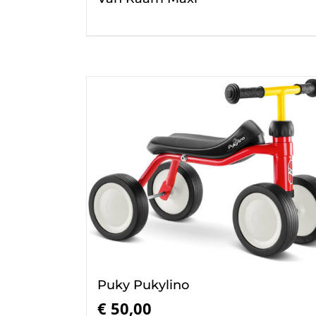
Puky Pukylino
€
50,00