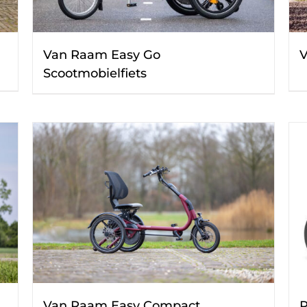
Van Raam Easy Go
V
Scootmobielfiets
Van Raam Easy Compact
P