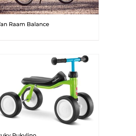
an Raam Balance
uky Pukylino