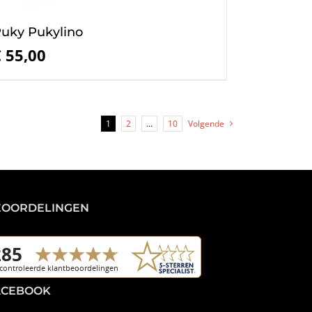
uky Pukylino
€
55,00
1
2
…
10
Volgende
EOORDELINGEN
ACEBOOK