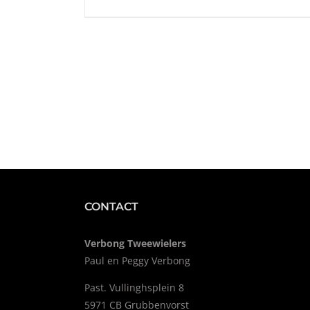
CONTACT
Verbong Tweewielers
Paul en Peggy Verbong
Past. Vullinghsplein 8
5971 CB Grubbenvorst