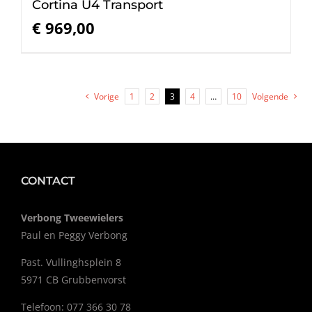
Cortina U4 Transport
€
969,00
Vorige
1
2
3
4
…
10
Volgende
CONTACT
Verbong Tweewielers
Paul en Peggy Verbong
Past. Vullinghsplein 8
5971 CB Grubbenvorst
Telefoon: 077 366 30 78