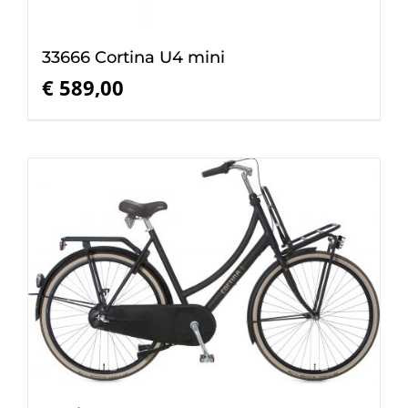
33666 Cortina U4 mini
€
589,00