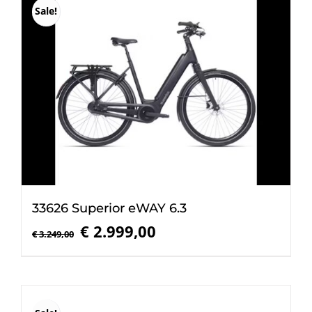
Sale!
33626 Superior eWAY 6.3
Oorspronkelijke
Huidige
€
2.999,00
€
3.249,00
prijs
prijs
was:
is:
€ 3.249,00.
€ 2.999,00.