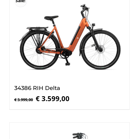
Sale!
34386 RIH Delta
Oorspronkelijke
Huidige
€
3.599,00
€
3.999,00
prijs
prijs
was:
is:
€ 3.999,00.
€ 3.599,00.