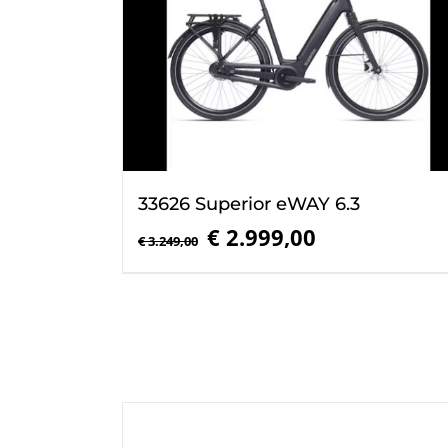
33626 Superior eWAY 6.3
Oorspronkelijke
Huidige
€
2.999,00
€
3.249,00
prijs
prijs
was:
is:
€ 3.249,00.
€ 2.999,00.