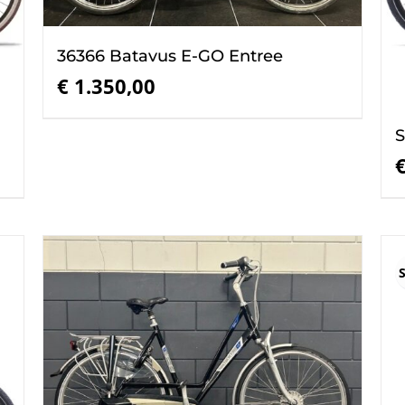
36366 Batavus E-GO Entree
€
1.350,00
S
S