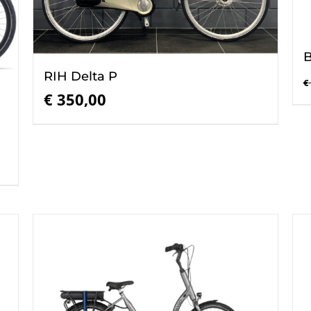
B
RIH Delta P
€
€
350,00