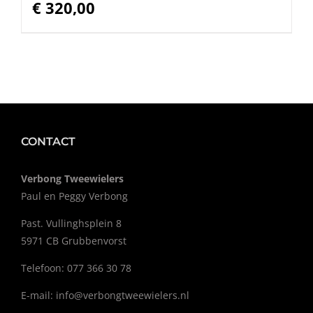
€
320,00
CONTACT
Verbong Tweewielers
Paul en Peggy Verbong
Past. Vullinghsplein 8
5971 CB Grubbenvorst
Telefoon: 077 366 30 78
E-mail:
info@verbongtweewielers.nl