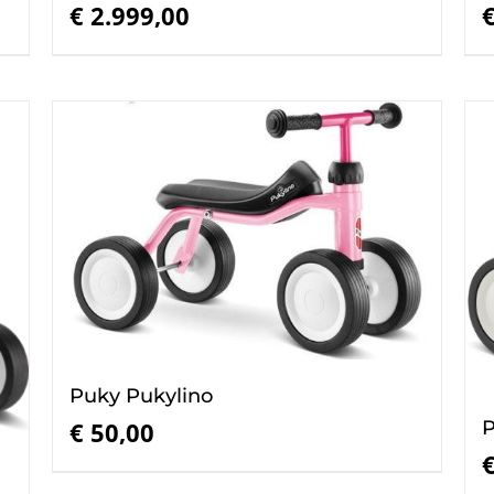
€
2.999,00
Puky Pukylino
P
€
50,00