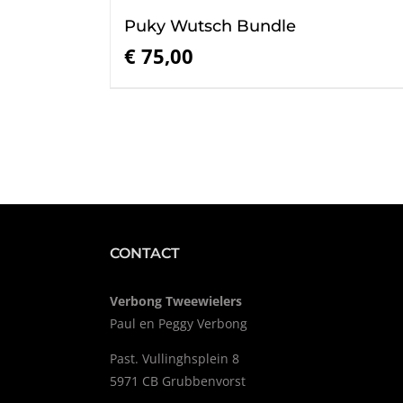
Puky Wutsch Bundle
€
75,00
CONTACT
Verbong Tweewielers
Paul en Peggy Verbong
Past. Vullinghsplein 8
5971 CB Grubbenvorst