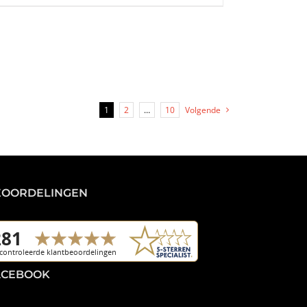
1
2
…
10
Volgende
EOORDELINGEN
ACEBOOK