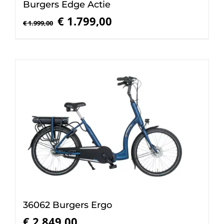
Burgers Edge Actie
Oorspronkelijke
Huidige
€
1.799,00
€
1.999,00
prijs
prijs
was:
is:
€ 1.999,00.
€ 1.799,00.
36062 Burgers Ergo
€
2.849,00