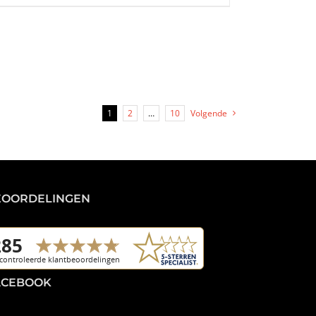
1
2
…
10
Volgende
EOORDELINGEN
ACEBOOK