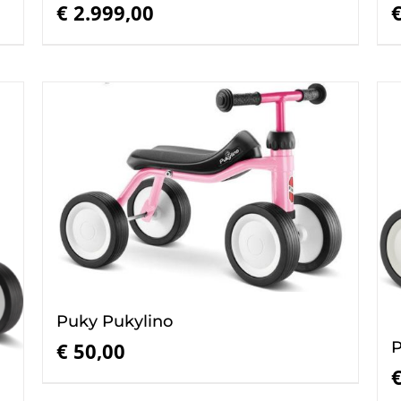
€
2.999,00
Puky Pukylino
P
€
50,00