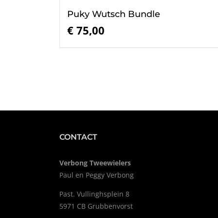
Puky Wutsch Bundle
€
75,00
CONTACT
Verbong Tweewielers
Paul en Peggy Verbong
Past. Vullinghsplein 8
5971 CB Grubbenvorst