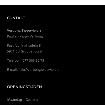
CONTACT
Verbong Tweewielers
Paul en Peggy Verbong
Past. Vullinghsplein 8
5971 CB Grubbenvorst
Telefoon: 077 366 30 78
E-mail:
info@verbongtweewielers.nl
OPENINGSTIJDEN
Maandag
Gesloten