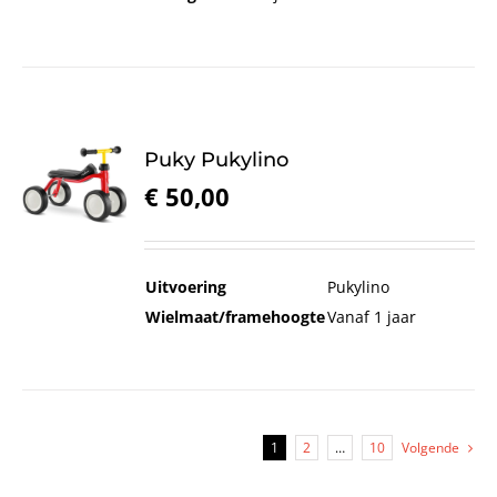
Puky Pukylino
€
50,00
Uitvoering
Pukylino
Wielmaat/framehoogte
Vanaf 1 jaar
1
2
…
10
Volgende