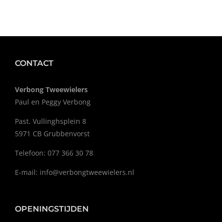
CONTACT
Verbong Tweewielers
Paul en Peggy Verbong
Past. Vullinghsplein 8
5971 CB Grubbenvorst
Telefoon: 077 366 30 78
E-mail:
info@verbongtweewielers.nl
OPENINGSTIJDEN