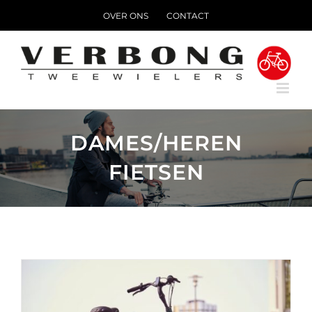
Ga
OVER ONS
CONTACT
naar
inhoud
DAMES/HEREN
FIETSEN