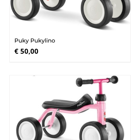
Puky Pukylino
€
50,00