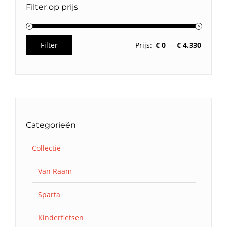
Filter op prijs
Filter
Prijs:
€ 0
—
€ 4.330
Min.
Max.
prijs
prijs
Categorieën
Collectie
Van Raam
Sparta
Kinderfietsen