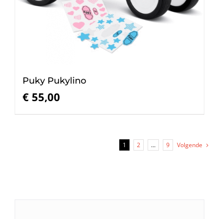
Puky Pukylino
€
55,00
1
2
…
9
Volgende