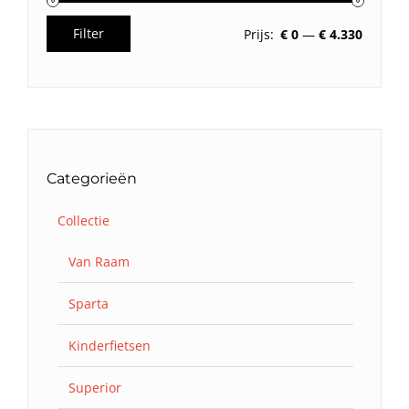
Filter
Prijs:
€ 0
—
€ 4.330
Min.
Max.
prijs
prijs
Categorieën
Collectie
Van Raam
Sparta
Kinderfietsen
Superior