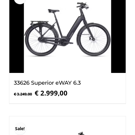
33626 Superior eWAY 6.3
Oorspronkelijke
Huidige
€
2.999,00
€
3.249,00
prijs
prijs
was:
is:
€ 3.249,00.
€ 2.999,00.
Sale!