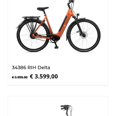
34386 RIH Delta
Oorspronkelijke
Huidige
€
3.599,00
€
3.999,00
prijs
prijs
was:
is:
€ 3.999,00.
€ 3.599,00.