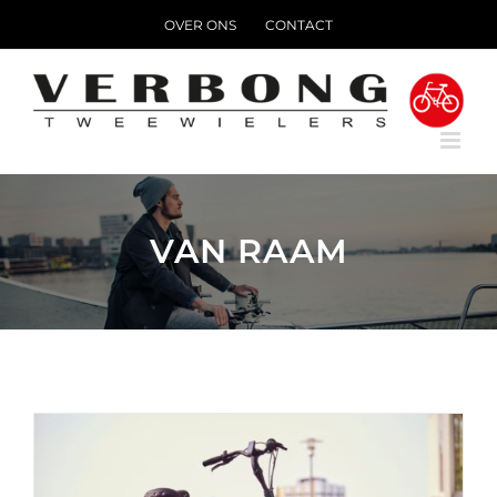
Ga
OVER ONS
CONTACT
naar
inhoud
VAN RAAM