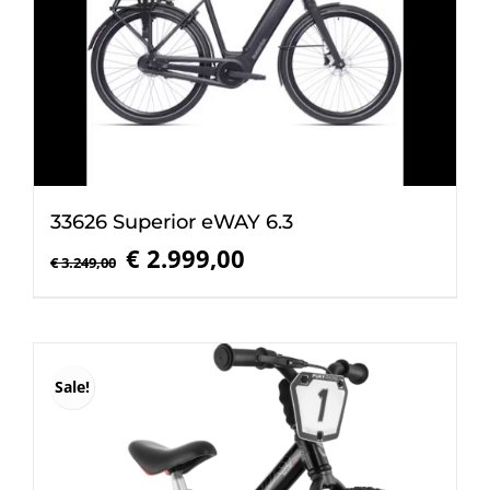
33626 Superior eWAY 6.3
Oorspronkelijke
Huidige
€
2.999,00
€
3.249,00
prijs
prijs
was:
is:
€ 3.249,00.
€ 2.999,00.
Sale!