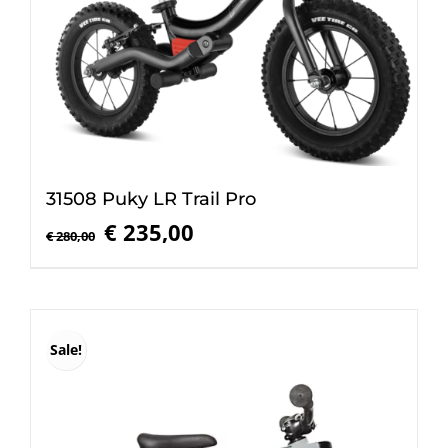
31508 Puky LR Trail Pro
Oorspronkelijke
Huidige
€
235,00
€
280,00
prijs
prijs
was:
is:
€ 280,00.
€ 235,00.
Sale!