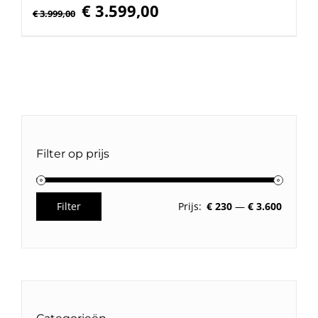
Oorspronkelijke
Huidige
€
3.599,00
€
3.999,00
prijs
prijs
was:
is:
€ 3.999,00.
€ 3.599,00.
Filter op prijs
Filter
Prijs:
€ 230
—
€ 3.600
Min.
Max.
prijs
prijs