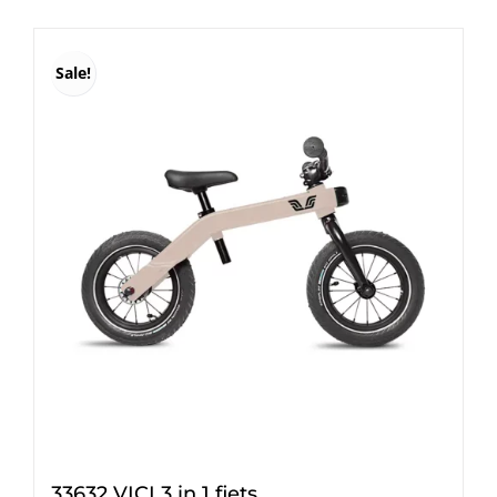
€ 300,00.
€ 260,00.
Sale!
33632 VICI 3 in 1 fiets