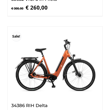
Oorspronkelijke
Huidige
€
260,00
€
300,00
prijs
prijs
was:
is:
€ 300,00.
€ 260,00.
Sale!
34386 RIH Delta