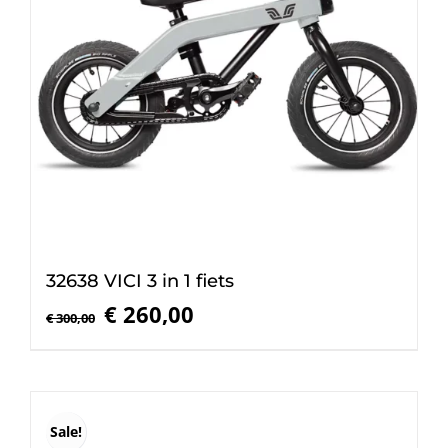
32638 VICI 3 in 1 fiets
Oorspronkelijke
Huidige
€
260,00
€
300,00
prijs
prijs
was:
is:
€ 300,00.
€ 260,00.
Sale!