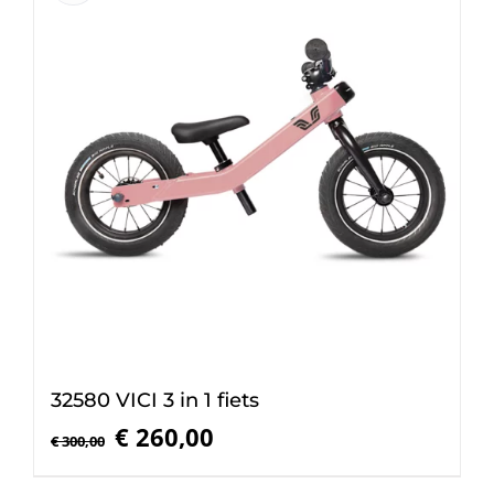
32580 VICI 3 in 1 fiets
Oorspronkelijke
Huidige
€
260,00
€
300,00
prijs
prijs
was:
is: