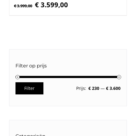
Oorspronkelijke
Huidige
€
3.599,00
€
3.999,00
prijs
prijs
was:
is:
€ 3.999,00.
€ 3.599,00.
Filter op prijs
Filter
Prijs:
€ 230
—
€ 3.600
Min.
Max.
prijs
prijs