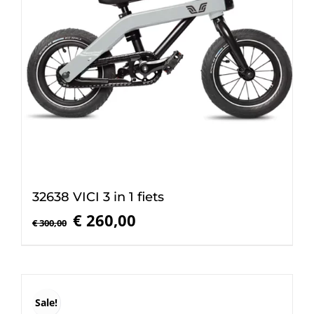
32638 VICI 3 in 1 fiets
Oorspronkelijke
Huidige
€
260,00
€
300,00
prijs
prijs
was:
is:
€ 300,00.
€ 260,00.
Sale!