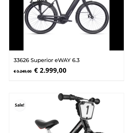
33626 Superior eWAY 6.3
Oorspronkelijke
Huidige
€
2.999,00
€
3.249,00
prijs
prijs
was:
is:
€ 3.249,00.
€ 2.999,00.
Sale!