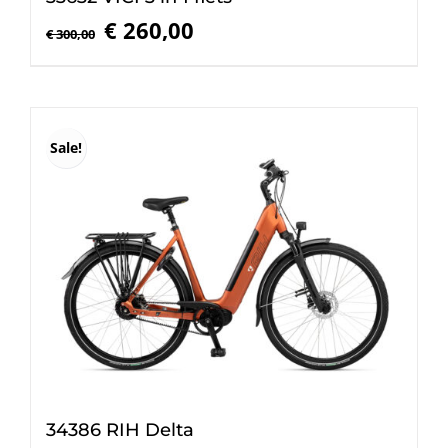
Oorspronkelijke
Huidige
€
260,00
€
300,00
prijs
prijs
was:
is:
€ 300,00.
€ 260,00.
Sale!
34386 RIH Delta