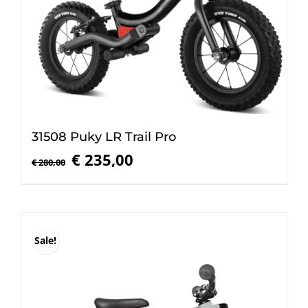
31508 Puky LR Trail Pro
Oorspronkelijke
Huidige
€
235,00
€
280,00
prijs
prijs
was:
is:
€ 280,00.
€ 235,00.
Sale!