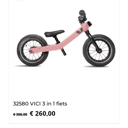
32580 VICI 3 in 1 fiets
Oorspronkelijke
Huidige
€
260,00
€
300,00
prijs
prijs
was:
is: