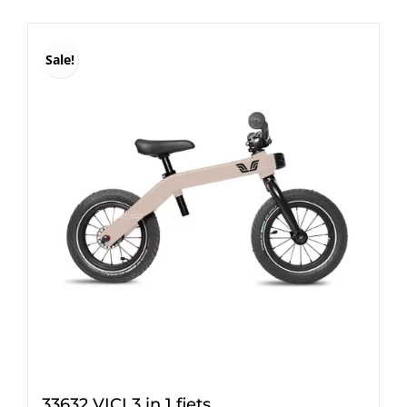
€ 300,00.
€ 260,00.
Sale!
33632 VICI 3 in 1 fiets