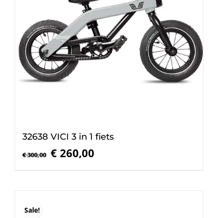
32638 VICI 3 in 1 fiets
Oorspronkelijke
Huidige
€
260,00
€
300,00
prijs
prijs
was:
is:
€ 300,00.
€ 260,00.
Sale!