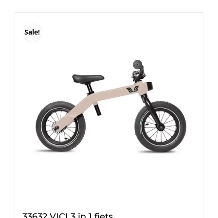
€ 300,00.
€ 260,00.
Sale!
33632 VICI 3 in 1 fiets