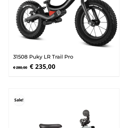
31508 Puky LR Trail Pro
Oorspronkelijke
Huidige
€
235,00
€
280,00
prijs
prijs
was:
is:
€ 280,00.
€ 235,00.
Sale!