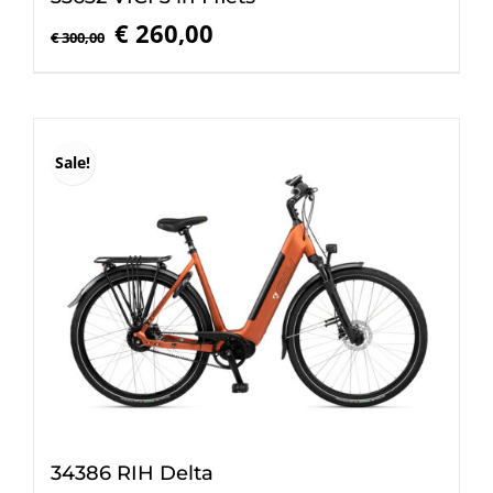
Oorspronkelijke
Huidige
€
260,00
€
300,00
prijs
prijs
was:
is:
€ 300,00.
€ 260,00.
Sale!
34386 RIH Delta