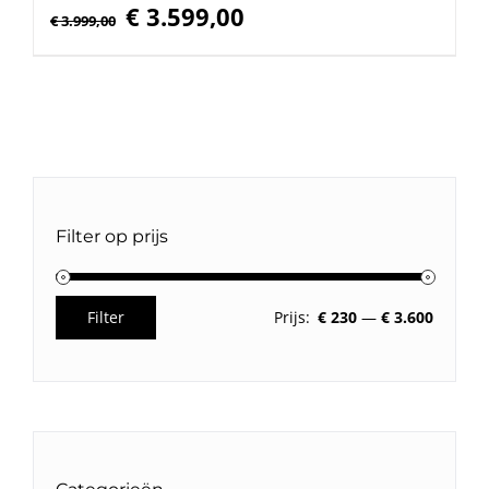
Oorspronkelijke
Huidige
€
3.599,00
€
3.999,00
prijs
prijs
was:
is:
€ 3.999,00.
€ 3.599,00.
Filter op prijs
Filter
Prijs:
€ 230
—
€ 3.600
Min.
Max.
prijs
prijs