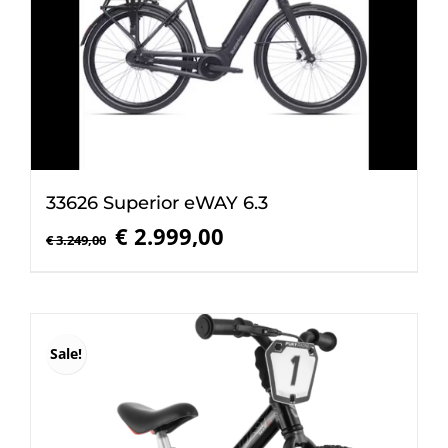
33626 Superior eWAY 6.3
Oorspronkelijke
Huidige
€
2.999,00
€
3.249,00
prijs
prijs
was:
is:
€ 3.249,00.
€ 2.999,00.
Sale!