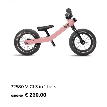
32580 VICI 3 in 1 fiets
Oorspronkelijke
Huidige
€
260,00
€
300,00
prijs
prijs
was:
is: