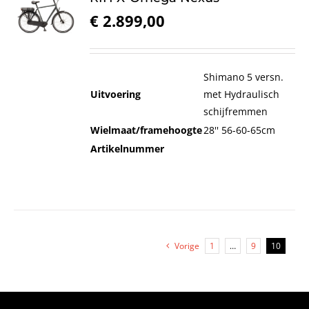
€
2.899,00
Shimano 5 versn.
Uitvoering
met Hydraulisch
schijfremmen
Wielmaat/framehoogte
28'' 56-60-65cm
Artikelnummer
Vorige
1
…
9
10