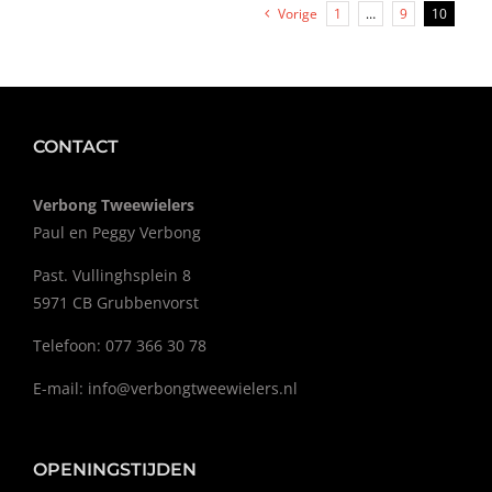
Vorige
1
…
9
10
CONTACT
Verbong Tweewielers
Paul en Peggy Verbong
Past. Vullinghsplein 8
5971 CB Grubbenvorst
Telefoon: 077 366 30 78
E-mail:
info@verbongtweewielers.nl
OPENINGSTIJDEN