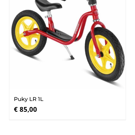
Puky LR 1L
€
85,00