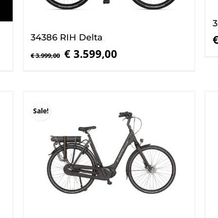
3
34386 RIH Delta
Oorspronkelijke
Huidige
€
3.599,00
€
3.999,00
prijs
prijs
was:
is:
€ 3.999,00.
€ 3.599,00.
Sale!