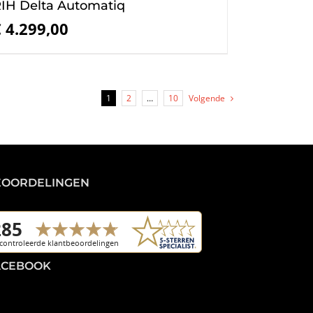
IH Delta Automatiq
€
4.299,00
1
2
…
10
Volgende
EOORDELINGEN
ACEBOOK