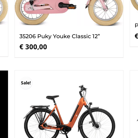
P
35206 Puky Youke Classic 12”
€
300,00
Sale!