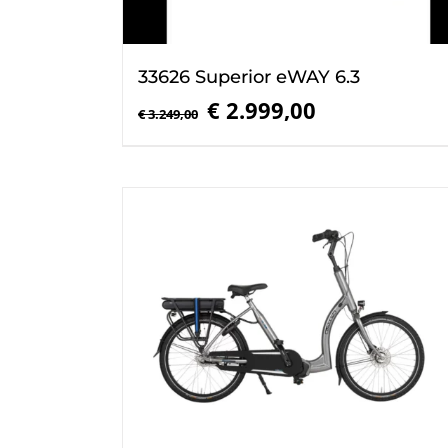
33626 Superior eWAY 6.3
Oorspronkelijke
Huidige
€
2.999,00
€
3.249,00
prijs
prijs
was:
is:
€ 3.249,00.
€ 2.999,00.