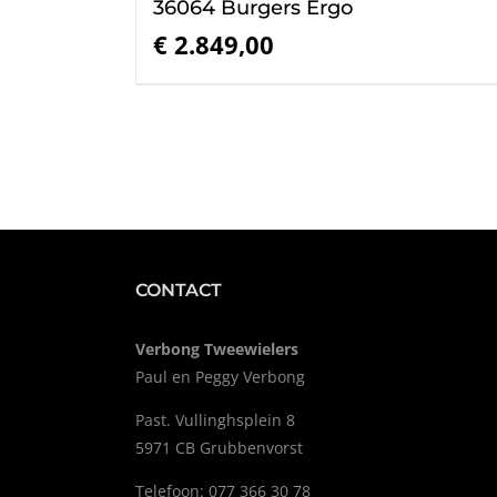
36064 Burgers Ergo
€
2.849,00
CONTACT
Verbong Tweewielers
Paul en Peggy Verbong
Past. Vullinghsplein 8
5971 CB Grubbenvorst
Telefoon: 077 366 30 78