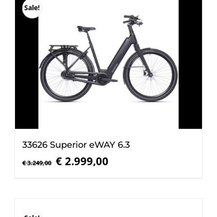
Sale!
33626 Superior eWAY 6.3
Oorspronkelijke
Huidige
€
2.999,00
€
3.249,00
prijs
prijs
was:
is:
€ 3.249,00.
€ 2.999,00.