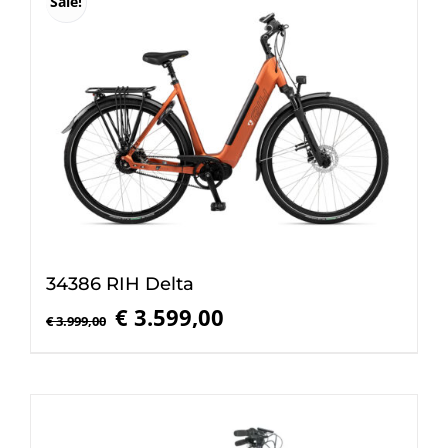
Sale!
34386 RIH Delta
Oorspronkelijke
Huidige
€
3.599,00
€
3.999,00
prijs
prijs
was:
is:
€ 3.999,00.
€ 3.599,00.