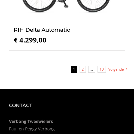
RIH Delta Automatiq
€
4.299,00
1
2
…
10
Volgende
CONTACT
Verbong Tweewielers
Paul en Peggy Verbong