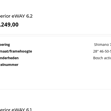
erior eWAY 6.2
.249,00
oering
Shimano 7
maat/framehoogte
28'' 46-50
onderheden
Bosch acti
ikelnummer
erior eWAY 6.1