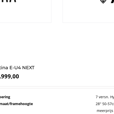
tina E-U4 NEXT
.999,00
oering
7 versn. 
maat/framehoogte
28'' 50-57
meerprijs