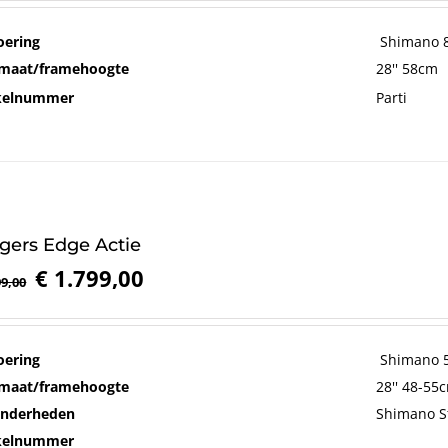
oering
Shimano 8
maat/framehoogte
28'' 58cm
ikelnummer
Parti
gers Edge Actie
Oorspronkelijke
Huidige
€
1.799,00
9,00
prijs
prijs
was:
is:
€ 1.999,00.
€ 1.799,00.
oering
Shimano 5
maat/framehoogte
28'' 48-55
onderheden
Shimano S
ikelnummer