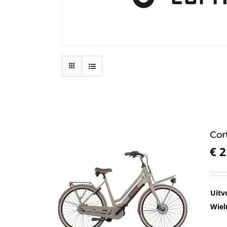
Cor
€
2
Uitv
Wiel