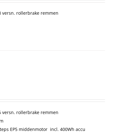
 versn. rollerbrake remmen
 versn. rollerbrake remmen
cm
teps EP5 middenmotor incl. 400Wh accu