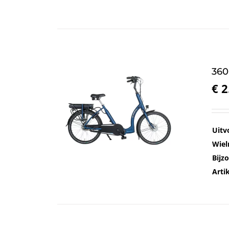
360
€
2
Uitv
Wiel
Bijz
Art