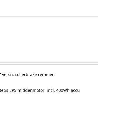
 versn. rollerbrake remmen
teps EP5 middenmotor incl. 400Wh accu