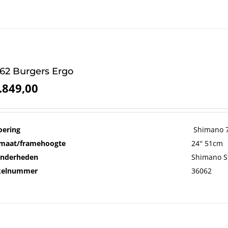
62 Burgers Ergo
.849,00
oering
Shimano 7
maat/framehoogte
24'' 51cm
onderheden
Shimano S
ikelnummer
36062