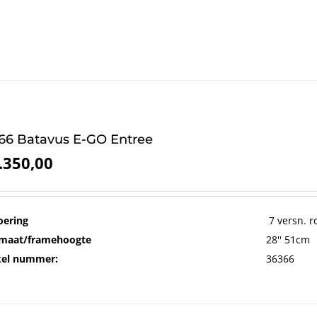
66 Batavus E-GO Entree
.350,00
oering
7 versn. r
maat/framehoogte
28'' 51cm
kel nummer:
36366