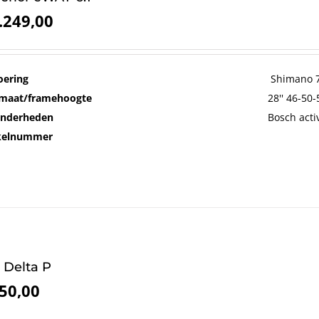
.249,00
oering
Shimano 7
maat/framehoogte
28'' 46-50
onderheden
Bosch acti
ikelnummer
 Delta P
50,00