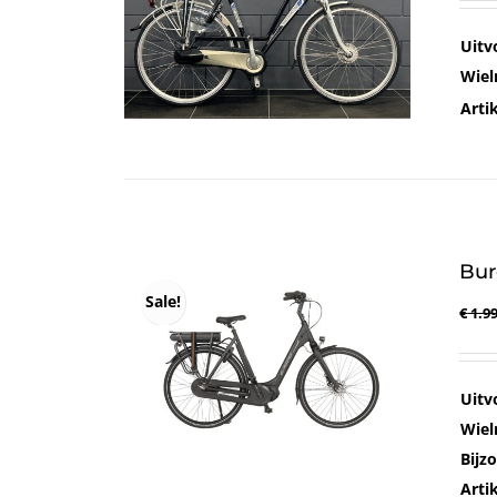
Uitv
Wiel
Art
Bur
Sale!
€
1.99
Uitv
Wiel
Bijz
Art