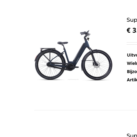
Sup
€
3
Uitv
Wiel
Bijz
Art
Sup