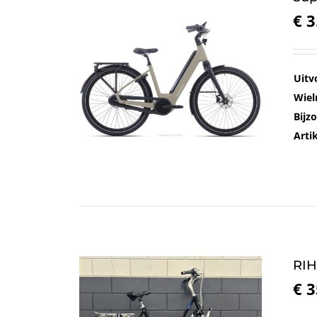
€
3
Uitv
Wiel
Bijz
Art
RIH
€
3