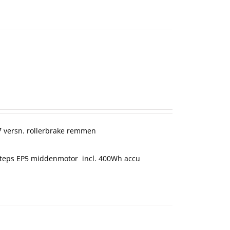
 versn. rollerbrake remmen
teps EP5 middenmotor incl. 400Wh accu