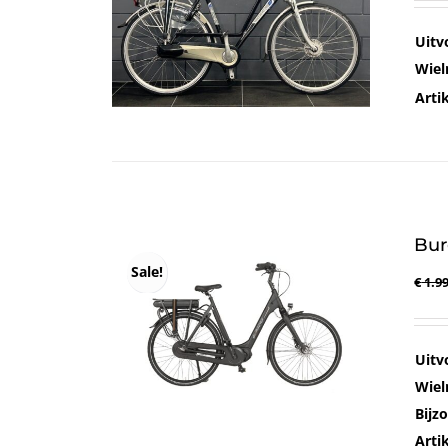
Uitv
Wiel
Art
Bur
Sale!
€
1.99
Uitv
Wiel
Bijz
Art