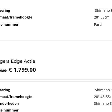
oering
Shimano 8
maat/framehoogte
28'' 58cm
ikelnummer
Parti
gers Edge Actie
Oorspronkelijke
Huidige
€
1.799,00
9,00
prijs
prijs
was:
is:
€ 1.999,00.
€ 1.799,00.
oering
Shimano 5
maat/framehoogte
28'' 48-55
onderheden
Shimano S
ikelnummer