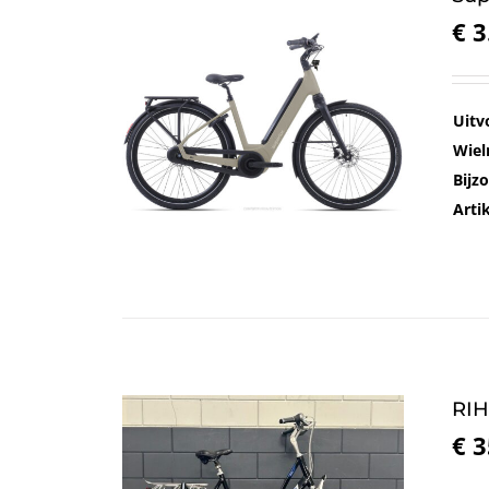
€
3
Uitv
Wiel
Bijz
Art
RIH
€
3