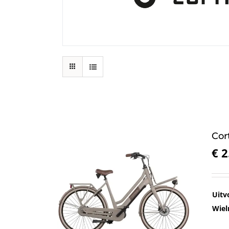
Cor
€
2
Uitv
Wiel