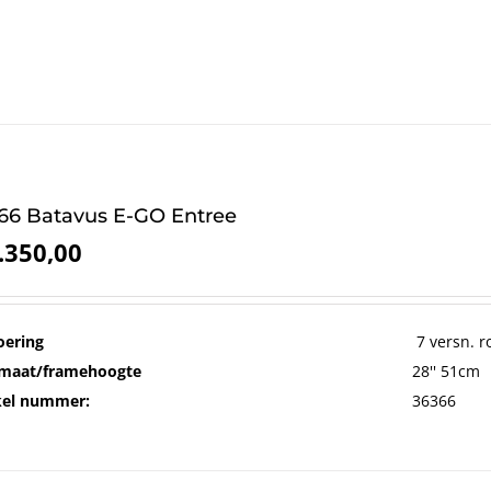
66 Batavus E-GO Entree
.350,00
oering
7 versn. r
maat/framehoogte
28'' 51cm
kel nummer:
36366