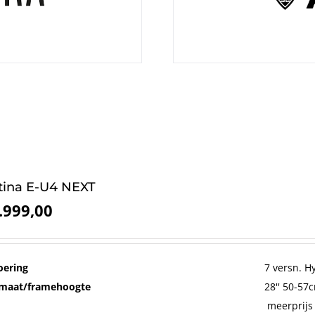
tina E-U4 NEXT
.999,00
oering
7 versn. 
maat/framehoogte
28'' 50-57
meerprijs