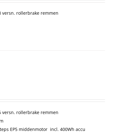
 versn. rollerbrake remmen
 versn. rollerbrake remmen
cm
teps EP5 middenmotor incl. 400Wh accu