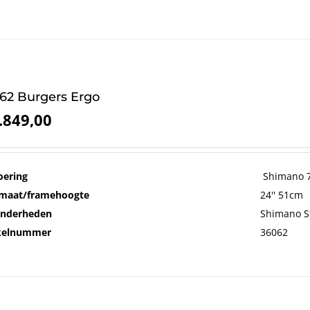
62 Burgers Ergo
.849,00
oering
Shimano 7
maat/framehoogte
24'' 51cm
onderheden
Shimano S
ikelnummer
36062