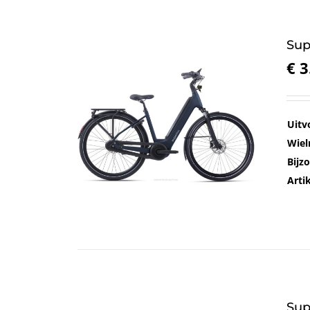
Sup
€
3
Uitv
Wiel
Bijz
Art
Sup