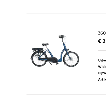
360
€
2
Uitv
Wiel
Bijz
Art