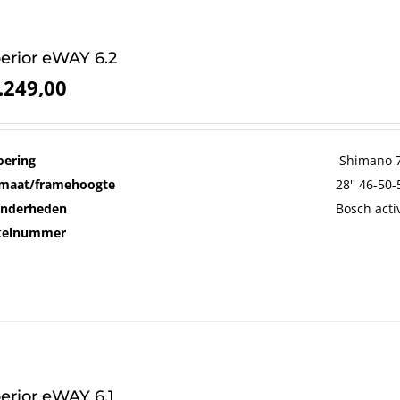
erior eWAY 6.2
.249,00
oering
Shimano 7
maat/framehoogte
28'' 46-50
onderheden
Bosch acti
ikelnummer
erior eWAY 6.1