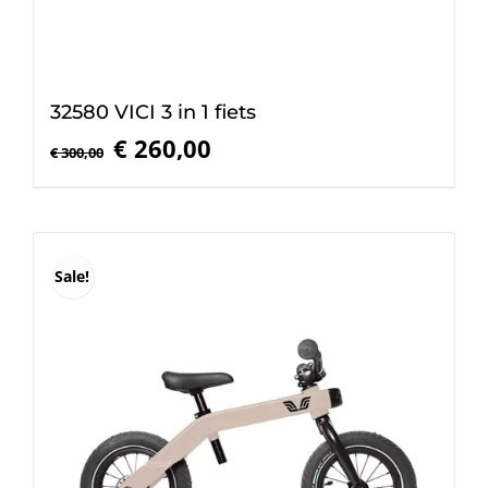
32580 VICI 3 in 1 fiets
Oorspronkelijke
Huidige
€
260,00
€
300,00
prijs
prijs
was:
is:
€ 300,00.
€ 260,00.
Sale!