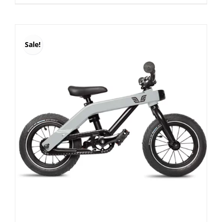
was:
is:
€ 280,00.
€ 235,00.
Sale!