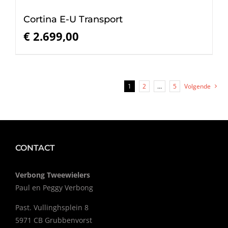
Cortina E-U Transport
€
2.699,00
1
2
…
5
Volgende
CONTACT
Verbong Tweewielers
Paul en Peggy Verbong
Past. Vullinghsplein 8
5971 CB Grubbenvorst