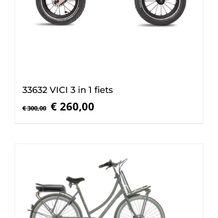
33632 VICI 3 in 1 fiets
Oorspronkelijke
Huidige
€
260,00
€
300,00
prijs
prijs
was:
is:
€ 300,00.
€ 260,00.