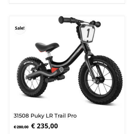
Sale!
31508 Puky LR Trail Pro
Oorspronkelijke
Huidige
€
235,00
€
280,00
prijs
prijs