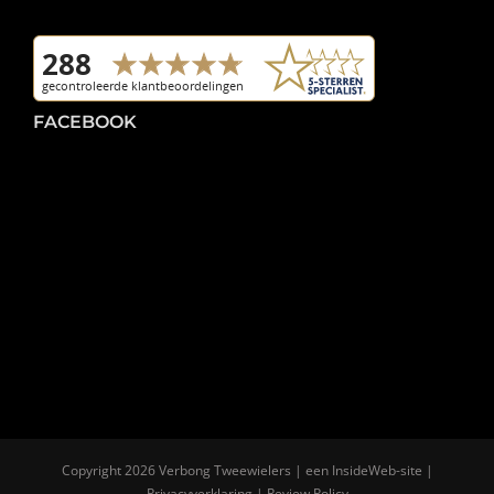
FACEBOOK
Copyright
2026 Verbong Tweewielers | een
InsideWeb
-site |
Privacyverklaring
|
Review Policy