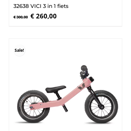
32638 VICI 3 in 1 fiets
Oorspronkelijke
Huidige
€
260,00
€
300,00
prijs
prijs
was:
is:
€ 300,00.
€ 260,00.
Sale!