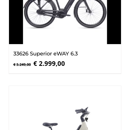
33626 Superior eWAY 6.3
Oorspronkelijke
Huidige
€
2.999,00
€
3.249,00
prijs
prijs
was:
is:
€ 3.249,00.
€ 2.999,00.