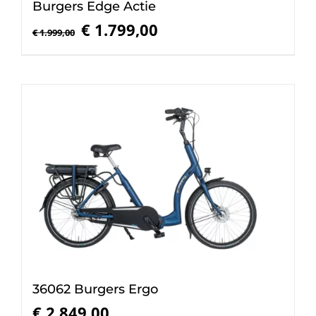
Burgers Edge Actie
Oorspronkelijke
Huidige
€
1.799,00
€
1.999,00
prijs
prijs
was:
is:
€ 1.999,00.
€ 1.799,00.
36062 Burgers Ergo
€
2.849,00